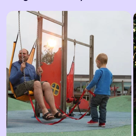
kunnen makkelijk
schommel, op deze
aangeklikt worden
manier kan je kind
waardoor je ook
toch schommelen in
zittend de schommel
een openbare
in beweging kan
speeltuin.
houden. Een
superaankoop.